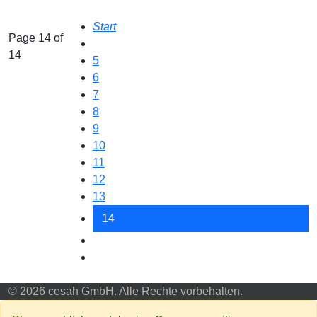
Start
Page 14 of
14
5
6
7
8
9
10
11
12
13
14
© 2026 cesah GmbH. Alle Rechte vorbehalten.